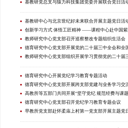
基教研党总支与猿力科技集团党委开展联合党日活
基教研中心与北京世纪好未来联合开展主题党日活动
创新学习方式 体悟工匠精神 ——课程中心赴中国
教师研究中心党支部召开巡察整改专题组织生活会
德育研究中心党支部开展党的二十届三中全会和全
教师研究中心党支部组织开展学习贯彻党的二十届
德育研究中心开展党纪学习教育专题活动
德育研究中心党支部开展跨支部党建与业务学习交
高教所等五部门共同开展“坚守党纪 规范经费与课
德育研究中心党支部召开党纪学习教育专题会议
早教所党支部赴怀柔庙上村第一党支部开展主题党