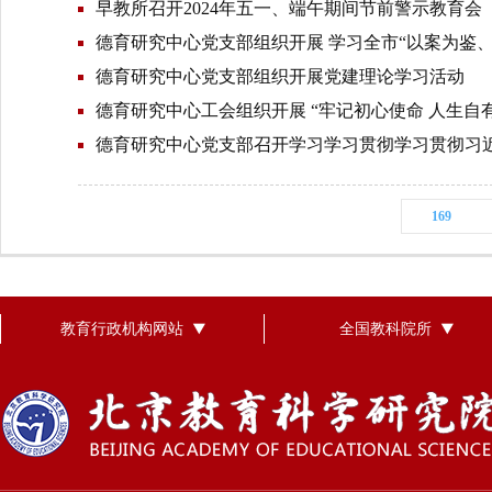
早教所召开2024年五一、端午期间节前警示教育会
德育研究中心党支部组织开展 学习全市“以案为鉴
德育研究中心党支部组织开展党建理论学习活动
德育研究中心工会组织开展 “牢记初心使命 人生自
德育研究中心党支部召开学习学习贯彻学习贯彻习
169
教育行政机构网站
全国教科院所