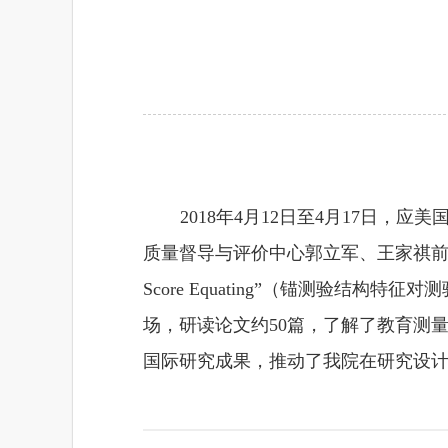
2018
年
4
月
12
日至
4
月
17
日，应美
质量督导与评价中心郭立军、王家祺
Score Equating
”（锚测验结构特征对
场，研读论文约
50
篇，了解了教育测
国际研究成果，推动了我院在研究设