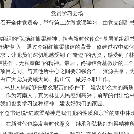
党员学习会场
1
召开全体党员会，举行第二次微党课学习，由党支部副书
委组织的“弘扬红旗渠精神，担当新时代使命”基层党组织
奇迹”切入，通过介绍红旗渠修建的背景，修建过程中如
求，让党员们深切地感受到了“奇迹”的含义，感受到了
结协作，无私奉献”的精神。最后，佟德结合基教所的工
关项目之间、与其他所中心之间要加强合作，资源共享，
号召广大党员要顾大局、扬正气，做好本职工作。
，林县人民能够在那么艰苦的条件下，建设那么大的高质
说：作为河南人，真为林县人民感到高兴，前辈的付出给
，我们也要学习这种精神，建设好我们的家园。
平总书记说
“
红旗渠精神是我们党的性质和宗旨的集中体
举，在新时代也焕发着时代意义。
继承和弘扬红旗渠精神