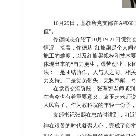
10
月
29
日，基教所党支部在
A
栋
60
值”。
佟德同志介绍了
10
月
19-21
日院党
情况。接着，佟德从“红旗渠是个人间
施工的难度，以及红旗渠规模和技术要
体现出来的“自力更生，艰苦创业，团
法：一是团结协作。人与人之间、相
力支持。二是党员带头，无私奉献，
在党员交流阶段，张理智老师谈到
在当今也有着重要意义。袁玉芝老师
人民富了。作为教科院的年轻一份子
支部书记张熙在总结时讲到，习近
神在艰苦的时代凝聚人心，完成了创