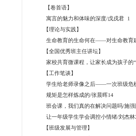
【卷首语】
寓言的魅力和体味的深度
/
戊戌君
1
【理论与实践】
生命教育的生命何在
——
对生命教育
【全国优秀班主任讲坛】
家校共育微课程，让家长成为孩子的
【工作笔谈】
学生给老师录像之后
——
一次班级危
规矩是怎样炼成的
/
张晨晖
14
班会课，我们真的在解决问题吗
/
施强
让一年级学生学会调控小情绪
/
刘杰林
【班级发展与管理】