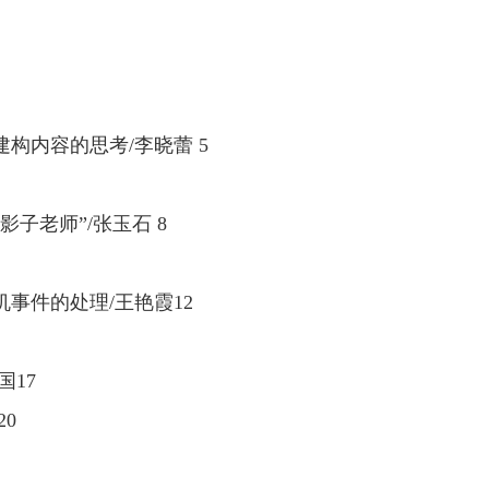
建构内容的思考
/
李晓蕾
5
“
影子老师
”/
张玉石
8
机事件的处理
/
王艳霞
12
国
17
20