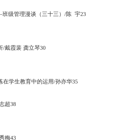
—
班级管理漫谈（三十三）
/
陈
宇
23
析
/
戴霞裴 龚立琴
30
练在学生教育中的运用
/
孙亦华
35
志超
38
秀梅
43