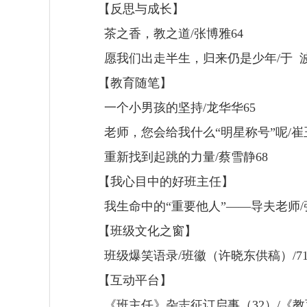
【反思与成长】
茶之香，教之道
/
张博雅
64
愿我们出走半生，归来仍是少年
/
于
【教育随笔】
一个小男孩的坚持
/
龙华华
65
老师，您会给我什么
“
明星称号
”
呢
/
崔
重新找到起跳的力量
/
蔡雪静
68
【我心目中的好班主任】
我生命中的
“
重要他人
”——
导夫老师
/
【班级文化之窗】
班级爆笑语录
/
班徽（许晓东供稿）
/7
【互动平台】
《班主任》杂志征订启事（
32
）
/
《教