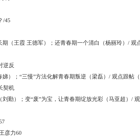
？
/45
长期（王霞 王德军）；还青春期一个清白（杨丽玲）
/
观
对逆反
春娣）；
“
三慢
”
方法化解青春期叛逆（梁磊）
/
观点跟帖
长契机
（刘勤）；变
“
废
”
为宝，让青春期绽放光彩（马亚超）
/
57
王彦力
60