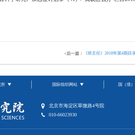
《班主任》2018年第4期目
<后一篇：
院所
国际组织网站
国（境）
北京市海淀区翠微路4号院
010-66023930