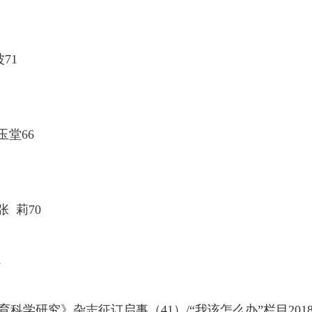
波
71
玉堂
66
张
莉
70
1
育科学研究》杂志征订启事（
41
）
/“
我该怎么办
”
栏目
201