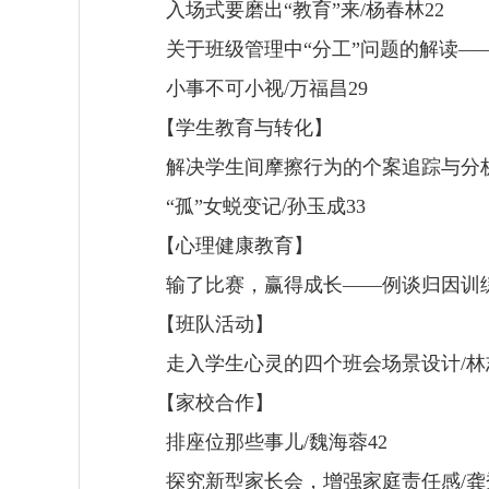
入场式要磨出
“
教育
”
来
/
杨春林
22
关于班级管理中
“
分工
”
问题的解读
—
小事不可小视
/
万福昌
29
【学生教育与转化】
解决学生间摩擦行为的个案追踪与分
“
孤
”
女蜕变记
/
孙玉成
33
【心理健康教育】
输了比赛，赢得成长
——
例谈归因训
【班队活动】
走入学生心灵的四个班会场景设计
/
林
【家校合作】
排座位那些事儿
/
魏海蓉
42
探究新型家长会，增强家庭责任感
/
龚