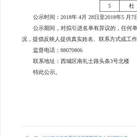
5
杜
公示时间：
2018
年
4
月
28
日至
2018
年
5
月
7
公示期间，对拟引进名单有异议的，任何
况，提倡反映人提供真实姓名、联系方式或工
监督电话：
88070806
联系地址：西城区南礼士路头条
3
号北楼
特此公示。